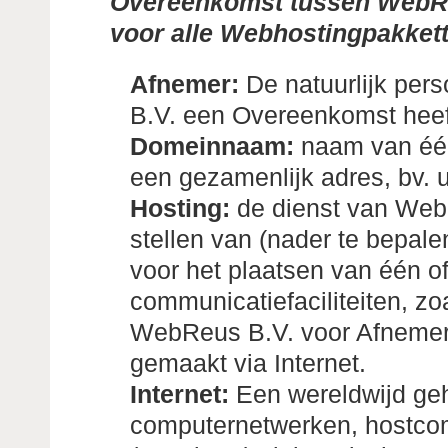
Overeenkomst tussen WebRe
voor alle Webhostingpakkett
Afnemer:
De natuurlijk per
B.V. een Overeenkomst heef
Domeinnaam:
naam van één
een gezamenlijk adres, bv. u
Hosting:
de dienst van WebR
stellen van (nader te bepalen
voor het plaatsen van één o
communicatiefaciliteiten, zo
WebReus B.V. voor Afnemer 
gemaakt via Internet.
Internet:
Een wereldwijd geh
computernetwerken, hostco