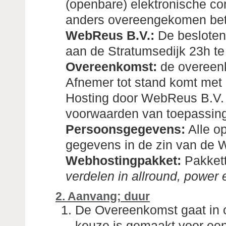
(openbare) elektronische co
anders overeengekomen bet
WebReus B.V.:
De beslote
aan de Stratumsedijk 23h t
Overeenkomst:
de overeen
Afnemer tot stand komt met 
Hosting door WebReus B.V.
voorwaarden van toepassing 
Persoonsgegevens:
Alle op
gegevens in de zin van de
Webhostingpakket:
Pakket
verdelen in allround, power 
2. Aanvang; duur
De Overeenkomst gaat in 
keuze is gemaakt voor een