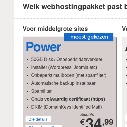
Welk webhostingpakket past b
Voor middelgrote sites
V
Power
50GB Disk / Onbeperkt dataverkeer
Installer (Wordpress, Joomla etc)
Onbeperkt mailboxen (met spamfilter)
Automatische backup instelbaar
Spamfilter
Gratis
volwaardig certificaat (https)
DKIM (DomainKeys Identified Mail)
Slechts
34
€
,99
Zie details